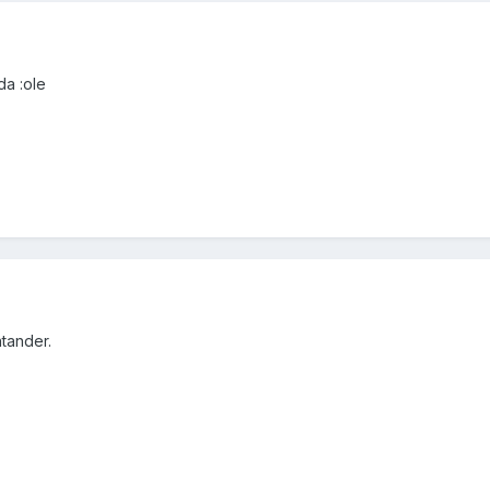
a :ole
tander.