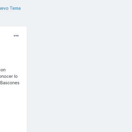
nuevo Tema
con
onocer lo
e Bascones