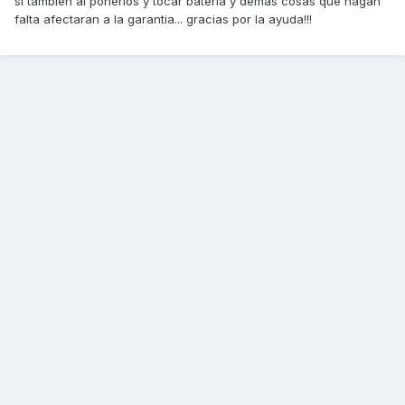
si tambien al ponerlos y tocar bateria y demas cosas que hagan
falta afectaran a la garantia... gracias por la ayuda!!!