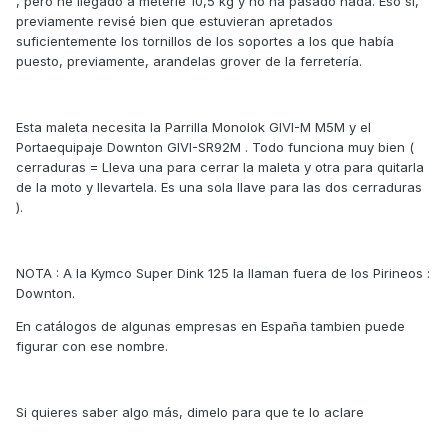
, pero he llegado a meterle 10,5 kg y no ha pasado nada. Eso sí,
previamente revisé bien que estuvieran apretados
suficientemente los tornillos de los soportes a los que había
puesto, previamente, arandelas grover de la ferretería.
Esta maleta necesita la Parrilla Monolok GIVI-M M5M y el
Portaequipaje Downton GIVI-SR92M . Todo funciona muy bien (
cerraduras = Lleva una para cerrar la maleta y otra para quitarla
de la moto y llevartela. Es una sola llave para las dos cerraduras
).
NOTA : A la Kymco Super Dink 125 la llaman fuera de los Pirineos :
Downton.
En catálogos de algunas empresas en España tambien puede
figurar con ese nombre.
Si quieres saber algo más, dimelo para que te lo aclare