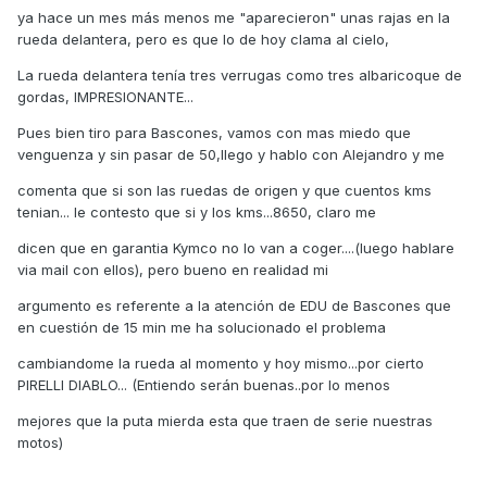
ya hace un mes más menos me "aparecieron" unas rajas en la
rueda delantera, pero es que lo de hoy clama al cielo,
La rueda delantera tenía tres verrugas como tres albaricoque de
gordas, IMPRESIONANTE...
Pues bien tiro para Bascones, vamos con mas miedo que
venguenza y sin pasar de 50,llego y hablo con Alejandro y me
comenta que si son las ruedas de origen y que cuentos kms
tenian... le contesto que si y los kms...8650, claro me
dicen que en garantia Kymco no lo van a coger....(luego hablare
via mail con ellos), pero bueno en realidad mi
argumento es referente a la atención de EDU de Bascones que
en cuestión de 15 min me ha solucionado el problema
cambiandome la rueda al momento y hoy mismo...por cierto
PIRELLI DIABLO... (Entiendo serán buenas..por lo menos
mejores que la puta mierda esta que traen de serie nuestras
motos)