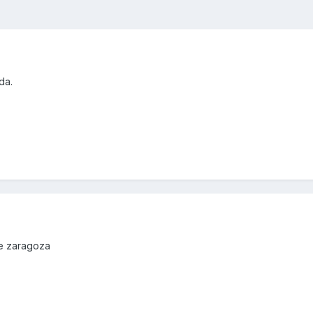
da.
de zaragoza