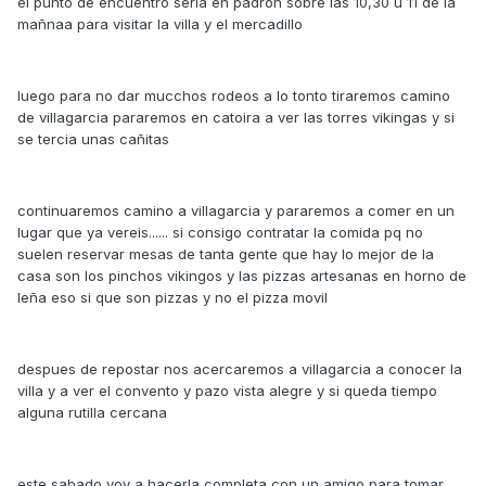
el punto de encuentro seria en padron sobre las 10,30 u 11 de la
mañnaa para visitar la villa y el mercadillo
luego para no dar mucchos rodeos a lo tonto tiraremos camino
de villagarcia pararemos en catoira a ver las torres vikingas y si
se tercia unas cañitas
continuaremos camino a villagarcia y pararemos a comer en un
lugar que ya vereis...... si consigo contratar la comida pq no
suelen reservar mesas de tanta gente que hay lo mejor de la
casa son los pinchos vikingos y las pizzas artesanas en horno de
leña eso si que son pizzas y no el pizza movil
despues de repostar nos acercaremos a villagarcia a conocer la
villa y a ver el convento y pazo vista alegre y si queda tiempo
alguna rutilla cercana
este sabado voy a hacerla completa con un amigo para tomar