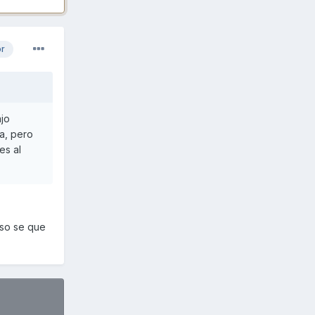
or
ajo
a, pero
es al
eso se que