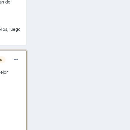
san de
llos, luego
es
mejor