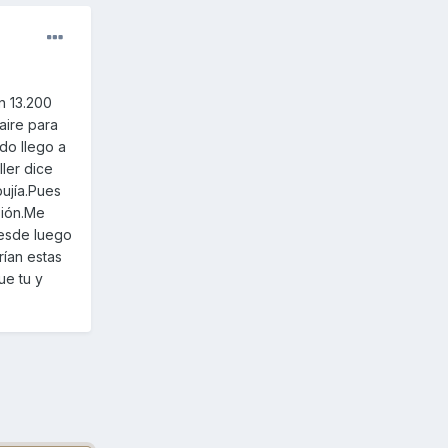
n 13.200
 aire para
do llego a
ller dice
bujía.Pues
sión.Me
Desde luego
rían estas
ue tu y