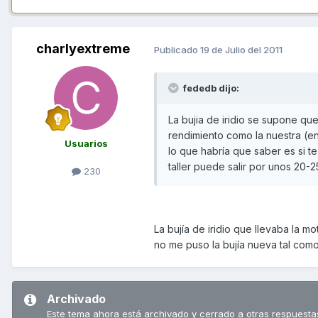
charlyextreme
Publicado
19 de Julio del 2011
fededb dijo:
La bujia de iridio se supone qu
rendimiento como la nuestra (e
Usuarios
lo que habría que saber es si te
taller puede salir por unos 20-2
230
La bujía de iridio que llevaba la m
no me puso la bujía nueva tal como
Archivado
Este tema ahora está archivado y cerrado a otras respuesta