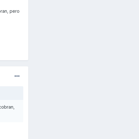
obran, pero
 cobran,