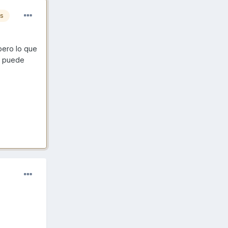
es
pero lo que
er puede