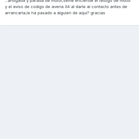
...ahogada y parada de motor,seme enciende el testigo de motor
y el aviso de codigo de averia 04 al darle al contacto antes de
arrancarla,le ha pasado a alguien de aqui? gracias