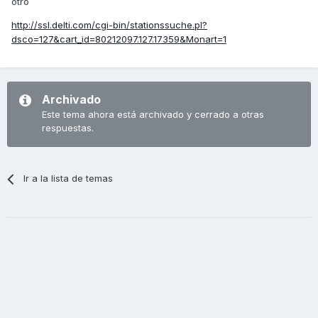
otro
http://ssl.delti.com/cgi-bin/stationssuche.pl?
dsco=127&cart_id=80212097.127.17359&Monart=1
Archivado
Este tema ahora está archivado y cerrado a otras
respuestas.
Ir a la lista de temas