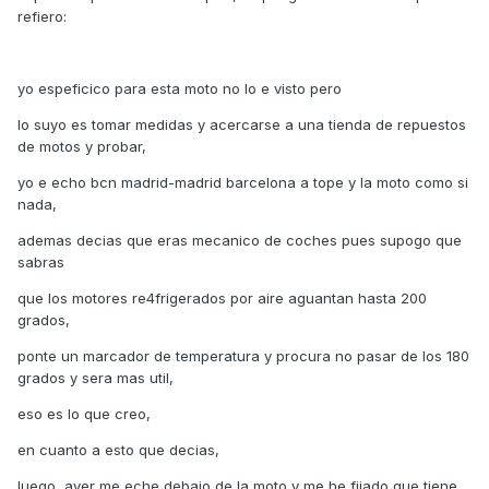
refiero:
yo espeficico para esta moto no lo e visto pero
lo suyo es tomar medidas y acercarse a una tienda de repuestos
de motos y probar,
yo e echo bcn madrid-madrid barcelona a tope y la moto como si
nada,
ademas decias que eras mecanico de coches pues supogo que
sabras
que los motores re4frigerados por aire aguantan hasta 200
grados,
ponte un marcador de temperatura y procura no pasar de los 180
grados y sera mas util,
eso es lo que creo,
en cuanto a esto que decias,
luego, ayer me eche debajo de la moto y me he fijado que tiene