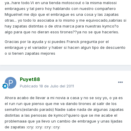
ya...hare todo.Vi en una tienda motoscout o la misma malossi
embragues y tal pero hoy hablando con nuestro compañero
Miguelnet me dijo que el embrague es una cosa y las zapatas
otras... yo todo lo asociaba a lo mismo y me equivocado,sabrias si
hay zapatas distintas o de otra marca para nuestras kymco?o
algo para que no dieran esos tirones??ya no se que hacerles.
Gracias por la ayuda y si puedes Franck pregunta por el
embrague y el variador y haber si hacen algun tipo de descuento
o si tienen zapatas mejores
Puyet88
Publicado
18 de Julio del 2011
Ahora acabo de llevar a mi novia a casa y no se soy yo, o ya es
el run run que pienso que me va dando tirones al salir de los
semafors(estando parado) Nadie sabe nada de algunas zapatas
distintas a las penosas de kymco?quiero que se me acabe el
problemaaa que ya llevo un cambio de embrague y unas lijadas
de zapatas :cry: :cry: :cry: :cry: