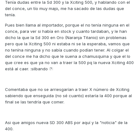
Tenía dudas entre la Sd 300 y la Xciting 500, y hablando con el
del conce, un tío muy majo, me ha sacado de las dudas que
tenía.
Pues bien llama al importador, porque el no tenía ninguna en el
conce, para ver si había en stock y cuanto tardaban, y le han
dicho la que la Sd 300 en Oro (Naranja Titanio) sin problemas
pero que la Xciting 500 ni estaba ni se la esperaba, vamos que
no tenína ninguna y no sabía cuando podían tener. Al colgar el
del conce me ha dicho que le suena a chamusquina y que el lo
que cree es que ya no van a traer la 500 pq la nueva Xciting 400
está al caer. :silbando :?:
Comentaba que no se arriesgarían a traer X número de Xciting
sabiendo que enseguida (no sé cuanto) estaría la 400 porque al
final se las tendría que comer.
Asi que amigos nueva SD 300 ABS por aquí y la "noticia" de la
400.