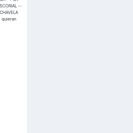
ESCORIAL --
E CHAVELA
 quieran