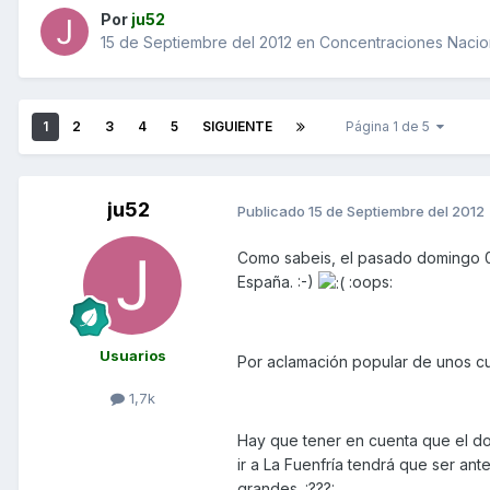
Por
ju52
15 de Septiembre del 2012
en
Concentraciones Nacion
1
2
3
4
5
SIGUIENTE
Página 1 de 5
ju52
Publicado
15 de Septiembre del 2012
Como sabeis, el pasado domingo 09.
España. :-)
:oops:
Usuarios
Por aclamación popular de unos cu
1,7k
Hay que tener en cuenta que el do
ir a La Fuenfría tendrá que ser ant
grandes. :???: