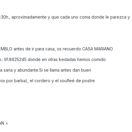
4:30h., aproximadamente y que cada uno coma donde le parezca y
IEMBLO antes de ir para casa, os recuerdo CASA MARIANO
o.: 91.8625245 donde en otras kedadas hemos comido
da sana y abundante.Si se llama antes dan buen
ros por barba), el cordero y el soufleé de postre
AN =