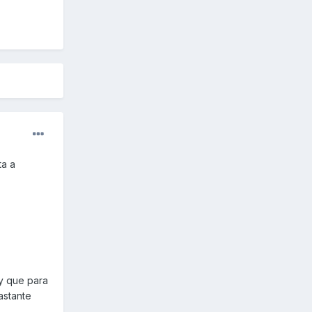
ta a
y que para
astante