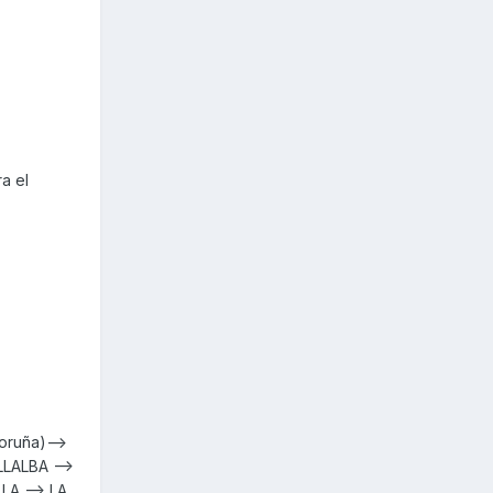
a el
Coruña)-->
LLALBA -->
LA --> LA