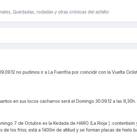
ales, Quedadas, rodadas y otras crónicas del asfalto
09.12 no pudimos ir a La Fuenfria por coincidir con la Vuelta Ciclis
antos en sus locos cacharros será el Domingo 30.09.12 a las 9,30h.
mingo 7 de Octubre es la Kedada de HARO (La Rioja ) :contentisim 
es de los fríos; está a 1400m de altitud y se forman placas de hielo b