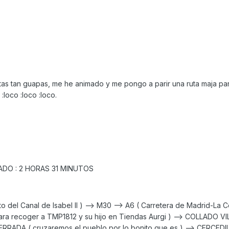
as tan guapas, me he animado y me pongo a parir una ruta maja par
:loco :loco :loco.
ADO : 2 HORAS 31 MINUTOS
o del Canal de Isabel II ) --> M30 --> A6 ( Carretera de Madrid-La 
a recoger a TMP1812 y su hijo en Tiendas Aurgi ) --> COLLADO VI
ADA ( cruzaremos el pueblo por lo bonito que es ) --> CERCEDIL