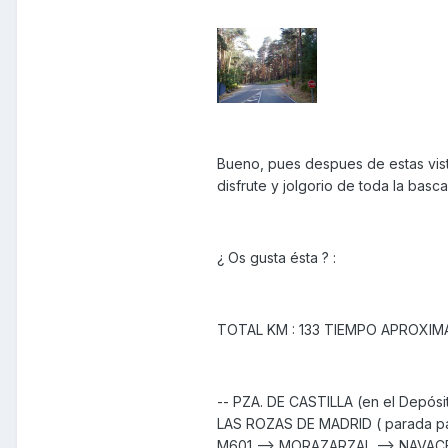
Bueno, pues despues de estas vist
disfrute y jolgorio de toda la basca 
¿ Os gusta ésta ? :
TOTAL KM : 133 TIEMPO APROXIM
-- PZA. DE CASTILLA (en el Depósit
LAS ROZAS DE MADRID ( parada par
M601 --> MORAZARZAL --> NAVACERR