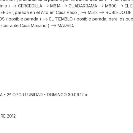
Cirilo ) --> CERCEDILLA --> M614 --> GUADARRAMA --> M600 --> EL 
RDE ( parada en el Alto en Casa Paco ) --> M512 --> ROBLEDO D
( posible parada ) --> EL TIEMBLO ( posible parada, para los que
staurante Casa Mariano ) --> MADRID.
A - 2ª OPORTUNIDAD - DOMINGO 30.09.12 =
RE 2012