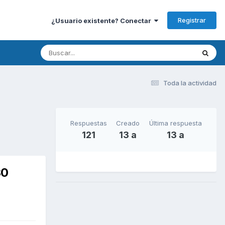
Registrar
¿Usuario existente? Conectar
Toda la actividad
Respuestas
Creado
Última respuesta
121
13 a
13 a
30