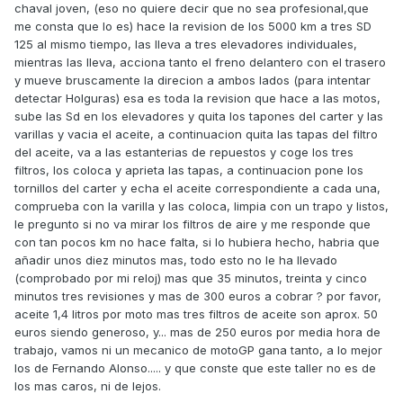
chaval joven, (eso no quiere decir que no sea profesional,que
me consta que lo es) hace la revision de los 5000 km a tres SD
125 al mismo tiempo, las lleva a tres elevadores individuales,
mientras las lleva, acciona tanto el freno delantero con el trasero
y mueve bruscamente la direcion a ambos lados (para intentar
detectar Holguras) esa es toda la revision que hace a las motos,
sube las Sd en los elevadores y quita los tapones del carter y las
varillas y vacia el aceite, a continuacion quita las tapas del filtro
del aceite, va a las estanterias de repuestos y coge los tres
filtros, los coloca y aprieta las tapas, a continuacion pone los
tornillos del carter y echa el aceite correspondiente a cada una,
comprueba con la varilla y las coloca, limpia con un trapo y listos,
le pregunto si no va mirar los filtros de aire y me responde que
con tan pocos km no hace falta, si lo hubiera hecho, habria que
añadir unos diez minutos mas, todo esto no le ha llevado
(comprobado por mi reloj) mas que 35 minutos, treinta y cinco
minutos tres revisiones y mas de 300 euros a cobrar ? por favor,
aceite 1,4 litros por moto mas tres filtros de aceite son aprox. 50
euros siendo generoso, y... mas de 250 euros por media hora de
trabajo, vamos ni un mecanico de motoGP gana tanto, a lo mejor
los de Fernando Alonso..... y que conste que este taller no es de
los mas caros, ni de lejos.