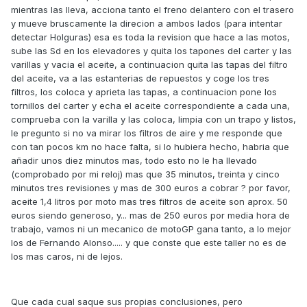
mientras las lleva, acciona tanto el freno delantero con el trasero
y mueve bruscamente la direcion a ambos lados (para intentar
detectar Holguras) esa es toda la revision que hace a las motos,
sube las Sd en los elevadores y quita los tapones del carter y las
varillas y vacia el aceite, a continuacion quita las tapas del filtro
del aceite, va a las estanterias de repuestos y coge los tres
filtros, los coloca y aprieta las tapas, a continuacion pone los
tornillos del carter y echa el aceite correspondiente a cada una,
comprueba con la varilla y las coloca, limpia con un trapo y listos,
le pregunto si no va mirar los filtros de aire y me responde que
con tan pocos km no hace falta, si lo hubiera hecho, habria que
añadir unos diez minutos mas, todo esto no le ha llevado
(comprobado por mi reloj) mas que 35 minutos, treinta y cinco
minutos tres revisiones y mas de 300 euros a cobrar ? por favor,
aceite 1,4 litros por moto mas tres filtros de aceite son aprox. 50
euros siendo generoso, y... mas de 250 euros por media hora de
trabajo, vamos ni un mecanico de motoGP gana tanto, a lo mejor
los de Fernando Alonso..... y que conste que este taller no es de
los mas caros, ni de lejos.
Que cada cual saque sus propias conclusiones, pero