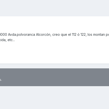
1000 Avda.polvoranca Alcorcón, creo que el 112 ó 122, los montan p
da, etc...
s.