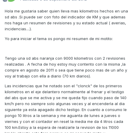
Hola me gustaria saber quien lleva mas kilometros hechos en una
sd abs .Si puede ser con foto del indicador de KM y que ademas
nos haga un resumen de revisiones y su estado actual ( averias,
incidencias....).
Yo para iniciar el tema os pongo mi resumen de mi motito:
Tengo una sd abs naranja con 9000 kilometros con 2 revisiones
realizadas . A fecha de hoy estoy muy contento con la misma ,la
compre en agosto de 2011 o sea que tiene poco mas de un año y
voy al trabajo con ella a diario (70 km diarios).
Las incidencias que he notado son el "clonck" de los primeros
kilometros en el eje delantero normalmente al frenar y el testigo
del abs que se me activa y se me queda fijo cuando paso de 140
km/h pero no siempre solo algunas veces y al encenderla al dia
siguiente ya esta apagado dicho testigo. En cuanto a consumo le
pongo 10 litros a la semana y me aguanta de lunes a jueves o
viernes y con el contador en reset la media me da 4 litros cada
100 km.Estoy a la espera de realizarle la revision de los 11000