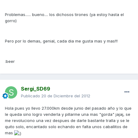
Problemas...... bueno.... los dichosos tirones (ya estoy hasta el
gorro)
Pero por lo demas, genial, cada dia me gusta mas y mas!!!
:beer
Sergi_SD69
Publicado
20 de Diciembre del 2012
Hola pues yo llevo 27.000km desde junio del pasado año y lo que
le queda sino logro venderla y pillarme una mas "gorda" jajaj, se
me revoluciono una vez despues de darle bastante tralla y se le
quito solo, encantado solo echando en falta unos caballitos de
mas