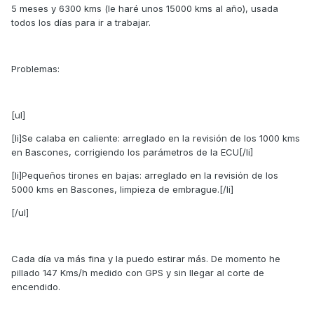
5 meses y 6300 kms (le haré unos 15000 kms al año), usada
todos los días para ir a trabajar.
Problemas:
[ul]
[li]Se calaba en caliente: arreglado en la revisión de los 1000 kms
en Bascones, corrigiendo los parámetros de la ECU[/li]
[li]Pequeños tirones en bajas: arreglado en la revisión de los
5000 kms en Bascones, limpieza de embrague.[/li]
[/ul]
Cada día va más fina y la puedo estirar más. De momento he
pillado 147 Kms/h medido con GPS y sin llegar al corte de
encendido.