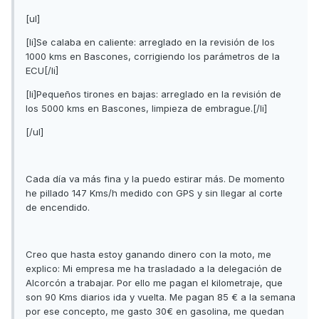
[ul]
[li]Se calaba en caliente: arreglado en la revisión de los
1000 kms en Bascones, corrigiendo los parámetros de la
ECU[/li]
[li]Pequeños tirones en bajas: arreglado en la revisión de
los 5000 kms en Bascones, limpieza de embrague.[/li]
[/ul]
Cada día va más fina y la puedo estirar más. De momento
he pillado 147 Kms/h medido con GPS y sin llegar al corte
de encendido.
Creo que hasta estoy ganando dinero con la moto, me
explico: Mi empresa me ha trasladado a la delegación de
Alcorcón a trabajar. Por ello me pagan el kilometraje, que
son 90 Kms diarios ida y vuelta. Me pagan 85 € a la semana
por ese concepto, me gasto 30€ en gasolina, me quedan