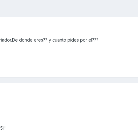
ariador.De donde eres?? y cuanto pides por el???
i!!