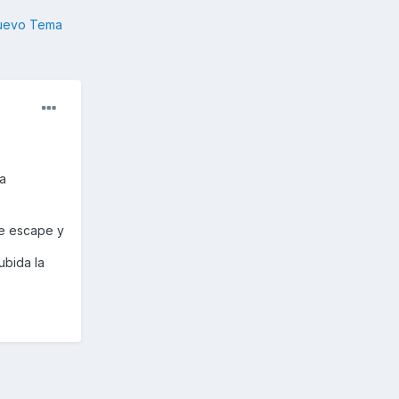
nuevo Tema
a
de escape y
ubida la