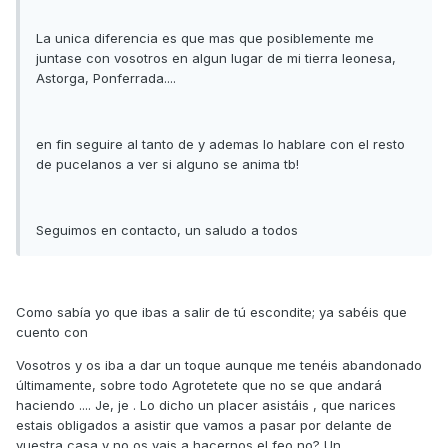
La unica diferencia es que mas que posiblemente me
juntase con vosotros en algun lugar de mi tierra leonesa,
Astorga, Ponferrada....
en fin seguire al tanto de y ademas lo hablare con el resto
de pucelanos a ver si alguno se anima tb!
Seguimos en contacto, un saludo a todos
Como sabía yo que ibas a salir de tú escondite; ya sabéis que
cuento con
Vosotros y os iba a dar un toque aunque me tenéis abandonado
últimamente, sobre todo Agrotetete que no se que andará
haciendo .... Je, je . Lo dicho un placer asistáis , que narices
estais obligados a asistir que vamos a pasar por delante de
vuestra casa y no os vais a hacernos el feo no? Un