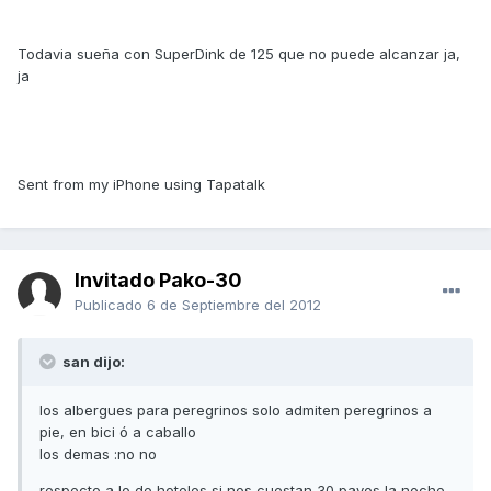
Todavia sueña con SuperDink de 125 que no puede alcanzar ja,
ja
Sent from my iPhone using Tapatalk
Invitado Pako-30
Publicado
6 de Septiembre del 2012
san dijo:
los albergues para peregrinos solo admiten peregrinos a
pie, en bici ó a caballo
los demas :no no
respecto a lo de hoteles si nos cuestan 30 pavos la noche