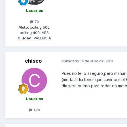
Usuarios
70
Moto:
xciting 500i
xciting 400i ABS
Ciudad:
PALENCIA
chisco
Publicado
14 de Julio del 2011
Pues no te lo aseguro,pero mañana
(me fastidia tener que suvir por e
día sera bueno para rodar en moto
Usuarios
1,3k