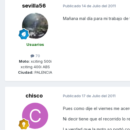
sevilla56
Publicado
14 de Julio del 2011
Mañana mal día para mi trabajo de
Usuarios
70
Moto:
xciting 500i
xciting 400i ABS
Ciudad:
PALENCIA
chisco
Publicado
17 de Julio del 2011
Pues como dije el viernes me acer
Ni decir tiene que el recorrido lo 
La verdad que la moto so portó c