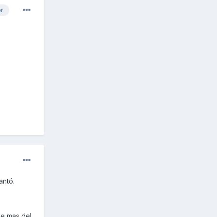
or
antó.
de mas del