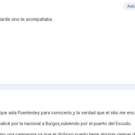
Aut
 tarde sino te acompañaba
que asta Puentedey para conocerlo,y la verdad que el sitio me enc
realicé por la nacional a Burgos,subiendo por el puerto del Escudo.
omo una campeona,ya que el dichoso puerto tiene algunas rampas 