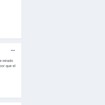
he mirado
por que el