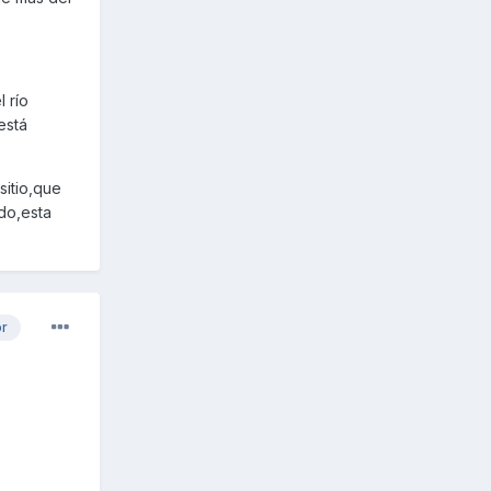
l río
está
sitio,que
do,esta
or