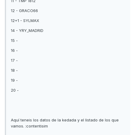
11 - TMP 1812
12 - GRACO66
12+1 - SYLMAX
14 - YRY_MADRID
15 -
16 -
17 -
18 -
19 -
20 -
Aquí teneis los datos de la kedada y el listado de los que
vamos. :contentisim