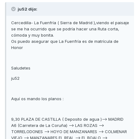
ju52 dijo:
Cercedilla- La Fuenfría ( Sierra de Madrid ),viendo el paisaje
se me ha ocurrido que se podría hacer una Ruta corta,
cómoda y muy bonita.
Os puedo asegurar que La Fuenfría es de matrícula de
Honor
Saludetes
ju52
Aquí os mando los planos :
9,30 PLAZA DE CASTILLA ( Deposito de agua )--> MADRID
A6 (Carretera de La Coruña) --> LAS ROZAS -->
TORRELODONES --> HOYO DE MANZANARES --> COLMENAR
VIEJO --> MANZANARES EL REAL --> EL BOALO -->