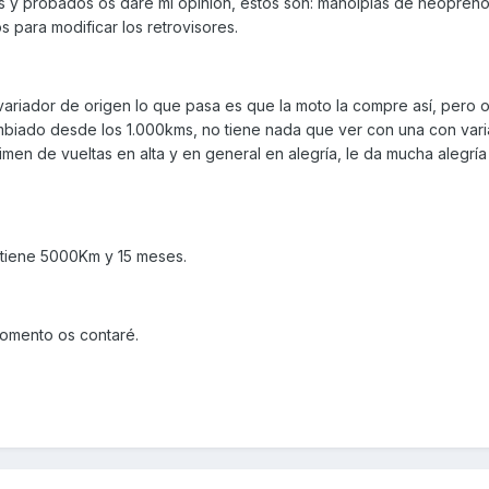
 y probados os daré mi opinión, estos son: manolplas de neopreno
 para modificar los retrovisores.
ariador de origen lo que pasa es que la moto la compre así, pero
mbiado desde los 1.000kms, no tiene nada que ver con una con var
imen de vueltas en alta y en general en alegría, le da mucha alegría
o tiene 5000Km y 15 meses.
 momento os contaré.