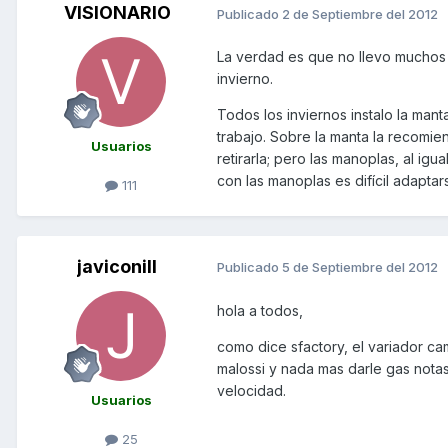
VISIONARIO
Publicado
2 de Septiembre del 2012
La verdad es que no llevo muchos 
invierno.
Todos los inviernos instalo la mant
trabajo. Sobre la manta la recomie
Usuarios
retirarla; pero las manoplas, al igu
con las manoplas es difícil adaptars
111
javiconill
Publicado
5 de Septiembre del 2012
hola a todos,
como dice sfactory, el variador ca
malossi y nada mas darle gas notas
velocidad.
Usuarios
25