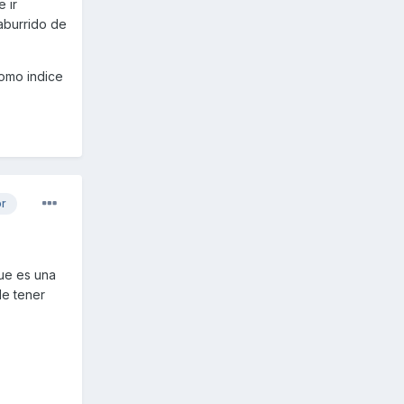
 ir
 aburrido de
como indice
or
que es una
de tener