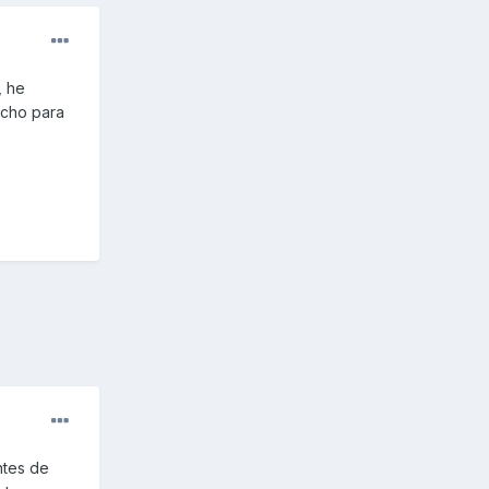
, he
echo para
ntes de