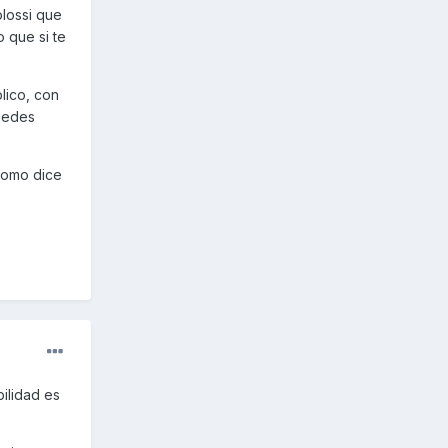
olossi que
 que si te
lico, con
uedes
como dice
bilidad es