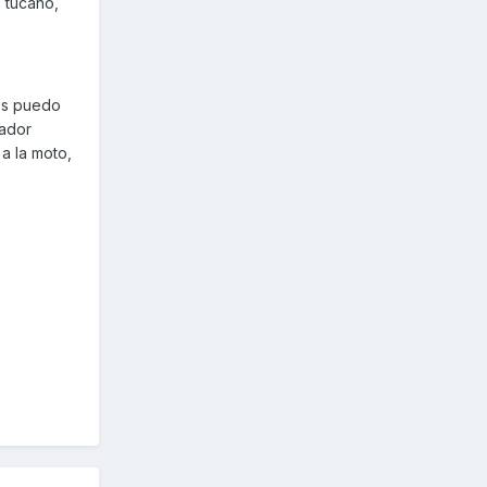
 tucano,
 os puedo
iador
 a la moto,