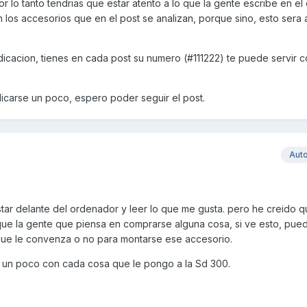
r lo tanto tendrias que estar atento a lo que la gente escribe en el e
n los accesorios que en el post se analizan, porque sino, esto sera
edicacion, tienes en cada post su numero (#111222) te puede servir 
licarse un poco, espero poder seguir el post.
Aut
star delante del ordenador y leer lo que me gusta. pero he creido 
 que la gente que piensa en comprarse alguna cosa, si ve esto, pue
ue le convenza o no para montarse ese accesorio.
lo un poco con cada cosa que le pongo a la Sd 300.