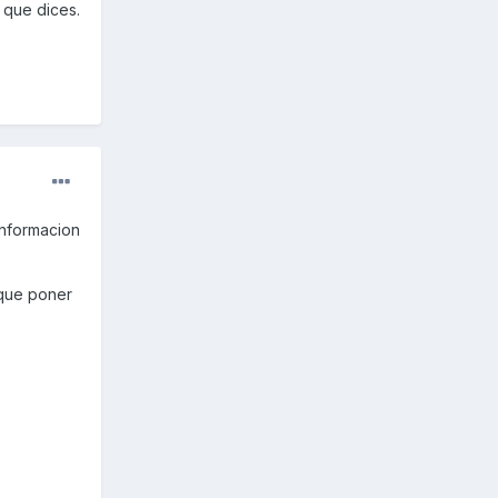
 que dices.
 informacion
 que poner