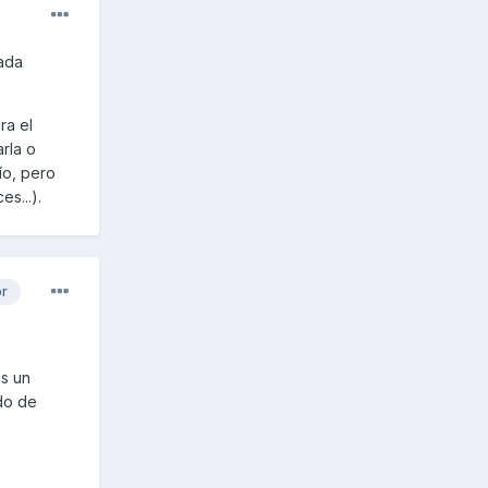
cada
ra el
rla o
ío, pero
s...).
or
es un
ido de