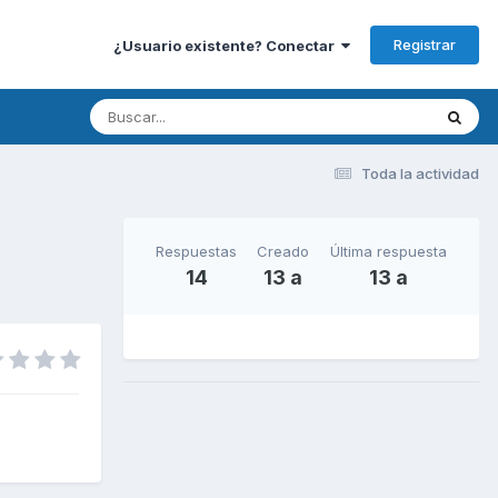
Registrar
¿Usuario existente? Conectar
Toda la actividad
Respuestas
Creado
Última respuesta
14
13 a
13 a