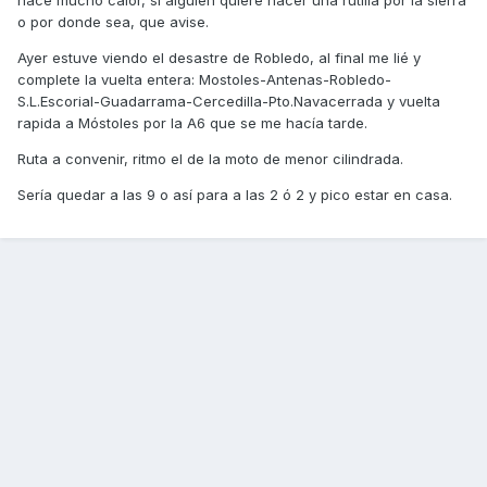
hace mucho calor, si alguien quiere hacer una rutilla por la sierra
o por donde sea, que avise.
Ayer estuve viendo el desastre de Robledo, al final me lié y
complete la vuelta entera: Mostoles-Antenas-Robledo-
S.L.Escorial-Guadarrama-Cercedilla-Pto.Navacerrada y vuelta
rapida a Móstoles por la A6 que se me hacía tarde.
Ruta a convenir, ritmo el de la moto de menor cilindrada.
Sería quedar a las 9 o así para a las 2 ó 2 y pico estar en casa.