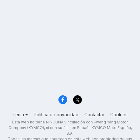
Tema
Política de privacidad
Contactar
Cookies
Esta web no tiene NINGUNA vinculación con Kwang Yang Motor
Company (KYMCO), ni con su filial en España KYMCO Moto España,
S.A.
Todas las marcas que aparecen en esta web son propiedad de sus