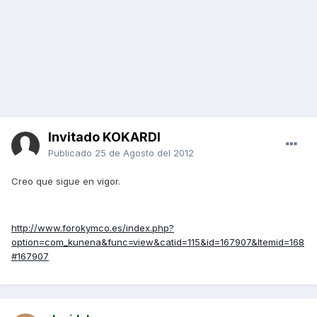
Invitado KOKARDI
Publicado
25 de Agosto del 2012
Creo que sigue en vigor.
http://www.forokymco.es/index.php?
option=com_kunena&func=view&catid=115&id=167907&Itemid=168
#167907