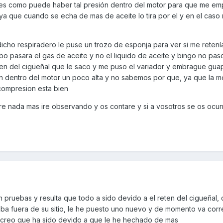
es como puede haber tal presión dentro del motor para que me emp
ya que cuando se echa de mas de aceite lo tira por el y en el caso m
cho respiradero le puse un trozo de esponja para ver si me retenía
o pasara el gas de aceite y no el liquido de aceite y bingo no paso
eten del cigüeñal que le saco y me puso el variador y embrague gua
 dentro del motor un poco alta y no sabemos por que, ya que la m
compresion esta bien
 nada mas ire observando y os contare y si a vosotros se os ocur
 pruebas y resulta que todo a sido devido a el reten del cigueñal,
taba fuera de su sitio, le he puesto uno nuevo y de momento va cor
 creo que ha sido devido a que le he hechado de mas