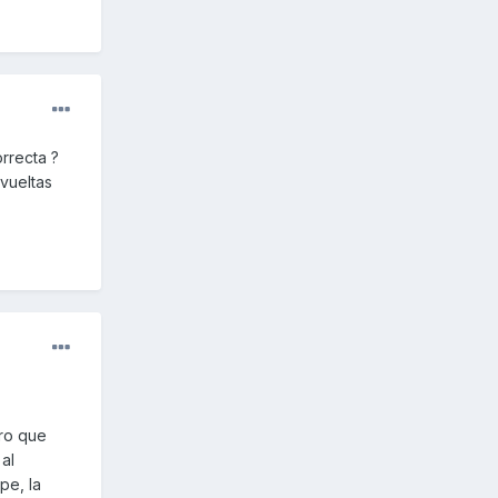
rrecta ?
vueltas
ero que
al
pe, la