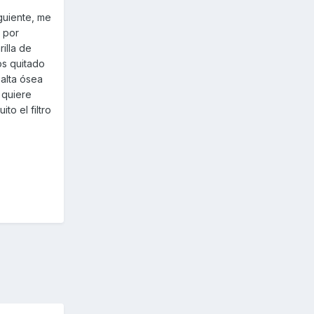
guiente, me
r por
illa de
os quitado
alta ósea
 quiere
to el filtro