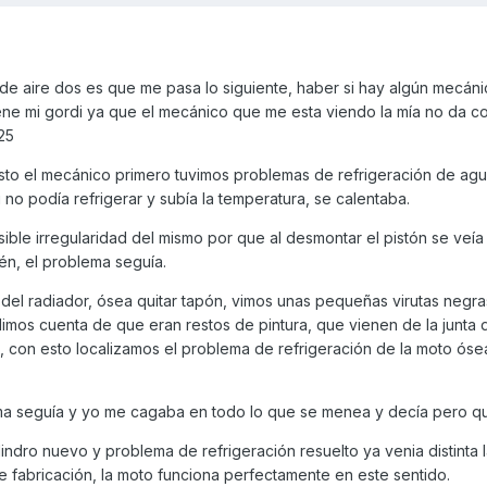
o de aire dos es que me pasa lo siguiente, haber si hay algún mecá
ne mi gordi ya que el mecánico que me esta viendo la mía no da con
25
uesto el mecánico primero tuvimos problemas de refrigeración de ag
 no podía refrigerar y subía la temperatura, se calentaba.
le irregularidad del mismo por que al desmontar el pistón se veía 
én, el problema seguía.
 del radiador, ósea quitar tapón, vimos unas pequeñas virutas negr
 dimos cuenta de que eran restos de pintura, que vienen de la junta 
 con esto localizamos el problema de refrigeración de la moto ósea
ema seguía y yo me cagaba en todo lo que se menea y decía pero q
lindro nuevo y problema de refrigeración resuelto ya venia distinta l
e fabricación, la moto funciona perfectamente en este sentido.