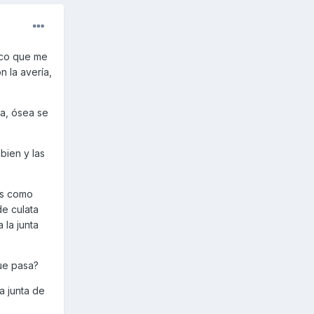
nico que me
 la avería,
ua, ósea se
bien y las
as como
de culata
 la junta
ue pasa?
a junta de