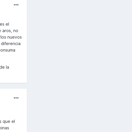
es el
y aros, no
rlos nuevos
 diferencia
 consuma
de la
s que el
pinas