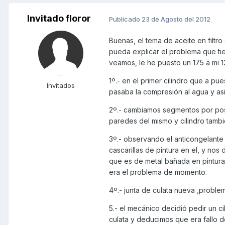
Invitado floror
Publicado
23 de Agosto del 2012
Buenas, el tema de aceite en filtr
pueda explicar el problema que tie
veamos, le he puesto un 175 a mi 1
1º.- en el primer cilindro que a p
Invitados
pasaba la compresión al agua y asi
2º.- cambiamos segmentos por posib
paredes del mismo y cilindro tambi
3º.- observando el anticongelante
cascarillas de pintura en el, y nos
que es de metal bañada en pintura,
era el problema de momento.
4º.- junta de culata nueva ,probl
5.- el mecánico decidió pedir un ci
culata y deducimos que era fallo d