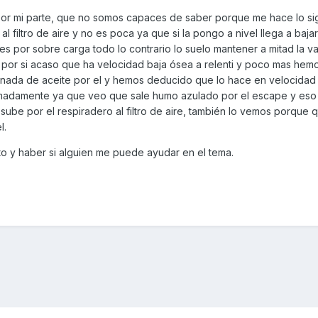
s por mi parte, que no somos capaces de saber porque me hace lo si
al filtro de aire y no es poca ya que si la pongo a nivel llega a baja
s por sobre carga todo lo contrario lo suelo mantener a mitad la var
s por si acaso que ha velocidad baja ósea a relenti y poco mas hem
 nada de aceite por el y hemos deducido que lo hace en velocidad 
madamente ya que veo que sale humo azulado por el escape y eso
be por el respiradero al filtro de aire, también lo vemos porque qui
l.
o y haber si alguien me puede ayudar en el tema.