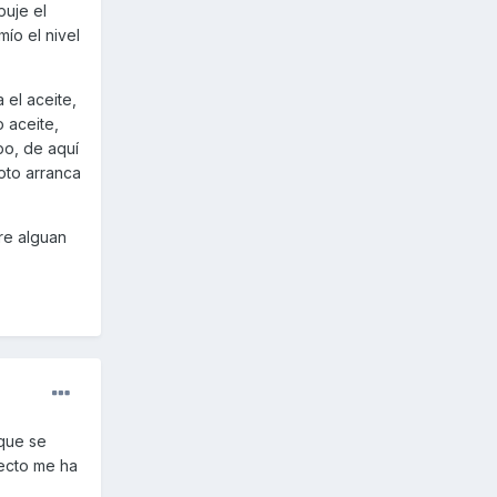
uje el
ío el nivel
 el aceite,
 aceite,
po, de aquí
oto arranca
re alguan
 que se
recto me ha