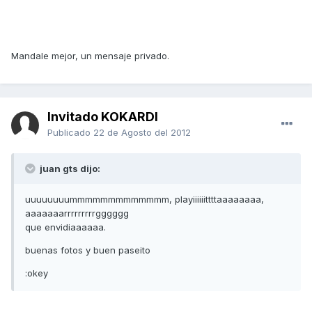
Mandale mejor, un mensaje privado.
Invitado KOKARDI
Publicado
22 de Agosto del 2012
juan gts dijo:
uuuuuuuummmmmmmmmmmmm, playiiiiiittttaaaaaaaa,
aaaaaaarrrrrrrrrgggggg
que envidiaaaaaa.
buenas fotos y buen paseito
:okey