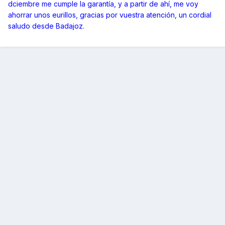
dciembre me cumple la garantía, y a partir de ahí, me voy
ahorrar unos eurillos, gracias por vuestra atención, un cordial
saludo desde Badajoz.