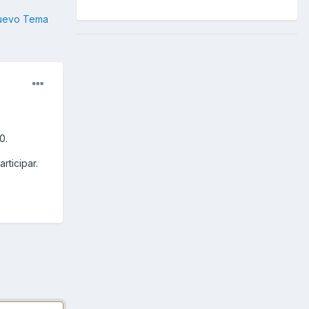
nuevo Tema
0.
rticipar.