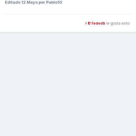
Editado
12 Mayo
por Pablo10
A
fededb
le gusta esto