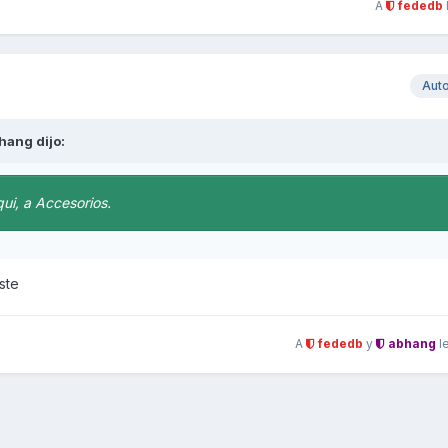
A
fededb
Aut
hang
dijo:
qui, a Accesorios.
ste
A
fededb
y
abhang
l