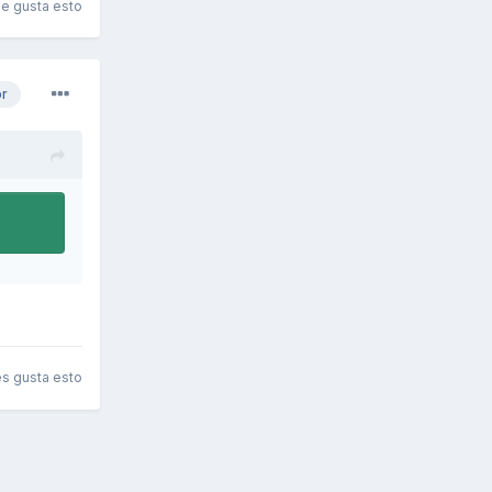
le gusta esto
or
es gusta esto