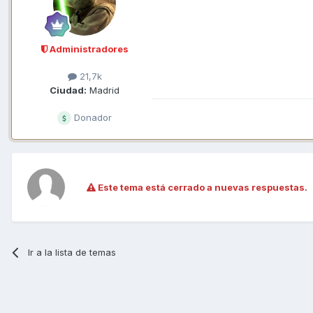
Administradores
21,7k
Ciudad:
Madrid
Donador
Este tema está cerrado a nuevas respuestas.
Ir a la lista de temas