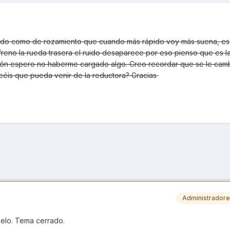
do como de rozamiento que cuando más rápido voy más suena, es 
 freno la rueda trasera el ruido desaparece por eso pienso que es l
ión espero no haberme cargado algo. Creo recordar que se le cam
eéis que pueda venir de la reductora? Gracias
Administrador
delo. Tema cerrado.