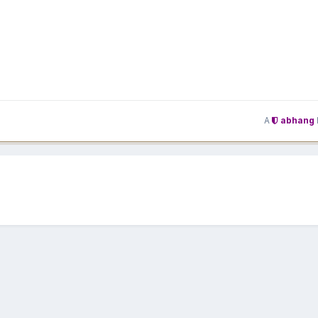
A
abhang