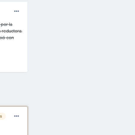
por la
a reductora.
bió con
es