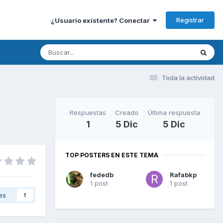
Registrar
¿Usuario existente? Conectar
Toda la actividad
Respuestas
Creado
Última respuesta
1
5 Dic
5 Dic
TOP POSTERS EN ESTE TEMA
fededb
Rafabkp
1 post
1 post
es
1