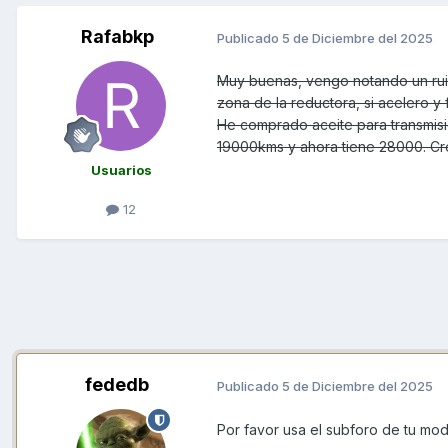
Rafabkp
Publicado
5 de Diciembre del 2025
Muy buenas, vengo notando un rui
zona de la reductora, si acelero y
He comprado aceite para transmis
19000kms y ahora tiene 28000. Cr
Usuarios
12
fededb
Publicado
5 de Diciembre del 2025
Por favor usa el subforo de tu mo