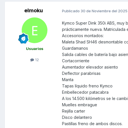
elmoku
Publicado
30 de Noviembre del 2025
Kymco Super Dink 350i ABS, muy bi
prácticamente nueva. Matriculada 
Accesorios montados:
Maleta Shad SH46 desmontable co
Guardamanos
Usuarios
Salida cables de batería bajo asie
12
Cortacorriente
Aumentador elevador asiento
Deflector parabrisas
Manta
Tapas líquido freno Kymco
Embellecedor patacabra
A los 14.500 kilómetros se le cambió a
Muelles embrague
Rejilla carter
Disco delantero
Pastillas freno de ambos discos.