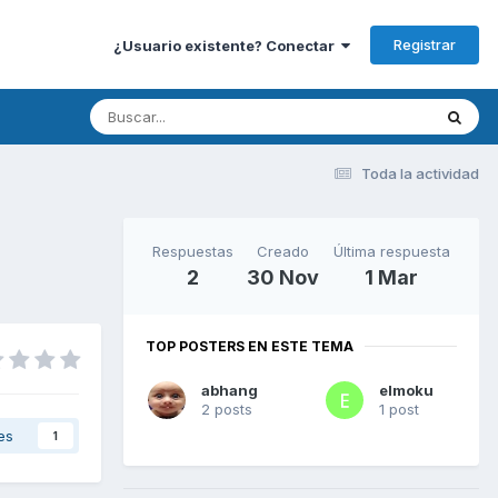
Registrar
¿Usuario existente? Conectar
Toda la actividad
Respuestas
Creado
Última respuesta
2
30 Nov
1 Mar
TOP POSTERS EN ESTE TEMA
abhang
elmoku
2 posts
1 post
es
1