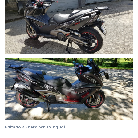
Editado
2 Enero
por Txingudi