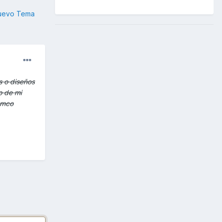
nuevo Tema
 o diseños
o de mi
kymco