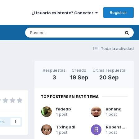
Registrar
¿Usuario existente? Conectar
Toda la actividad
Respuestas
Creado
Última respuesta
3
19 Sep
20 Sep
TOP POSTERS EN ESTE TEMA
fededb
abhang
1 post
1 post
es
1
Txingudi
Rubenscio
1 post
1 post