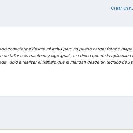
Crear un 
edo conectarme desme mi móvil pero no puedo cargar fotos o mapas
 un taller solo resetean y sigo igual , me dicen que de la aplicación 
ada, solo a realizar el trabajo que le mandan desde un técnico de 