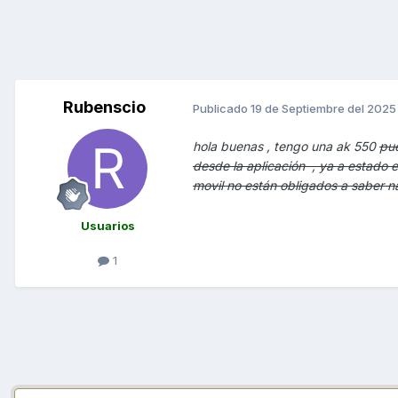
Rubenscio
Publicado
19 de Septiembre del 2025
hola buenas , tengo una ak 550
pu
desde la aplicación , ya a estado en
movil no están obligados a saber n
Usuarios
1