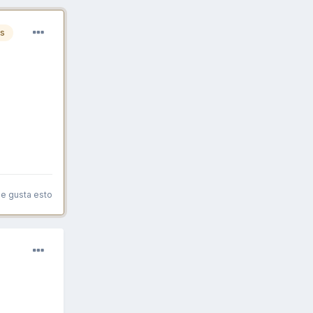
es
le gusta esto