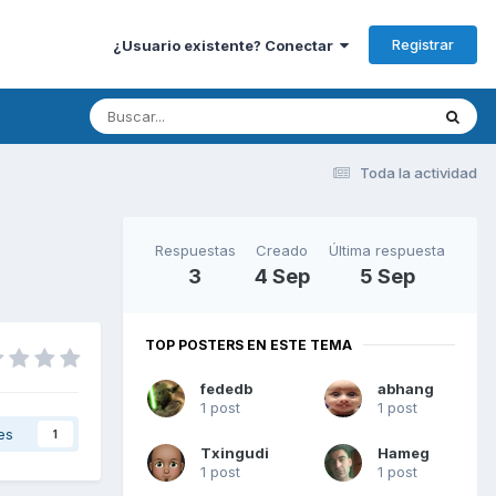
Registrar
¿Usuario existente? Conectar
Toda la actividad
Respuestas
Creado
Última respuesta
3
4 Sep
5 Sep
TOP POSTERS EN ESTE TEMA
fededb
abhang
1 post
1 post
es
1
Txingudi
Hameg
1 post
1 post