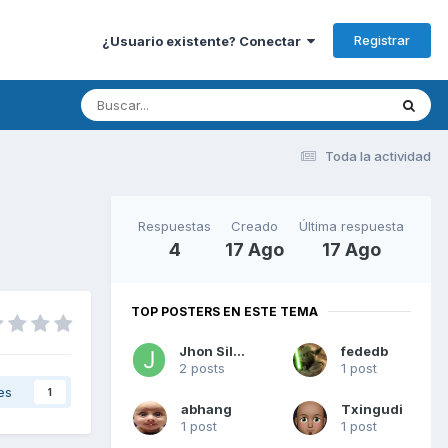
Registrar
¿Usuario existente? Conectar
Toda la actividad
Respuestas
Creado
Última respuesta
4
17 Ago
17 Ago
TOP POSTERS EN ESTE TEMA
Jhon Silver
fededb
2 posts
1 post
es
1
abhang
Txingudi
1 post
1 post