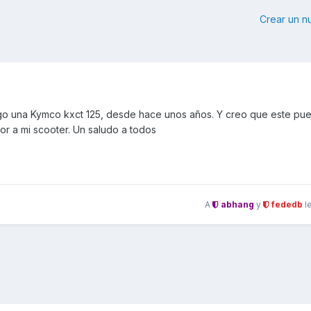
Crear un 
ngo una Kymco kxct 125, desde hace unos años. Y creo que este pu
r a mi scooter. Un saludo a todos
A
abhang
y
fededb
l