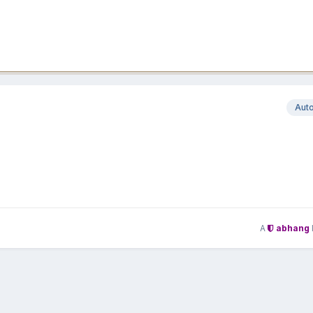
Aut
A
abhang