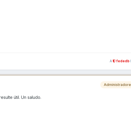
A
fededb
Administrador
sulte útil. Un saludo.