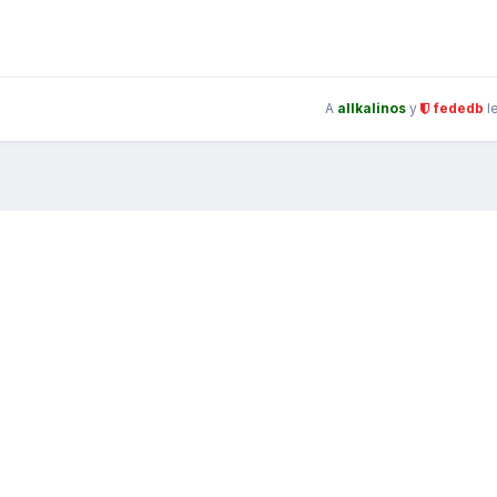
A
allkalinos
y
fededb
l