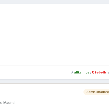
A
allkalinos
y
fededb
l
Administrador
de Madrid.