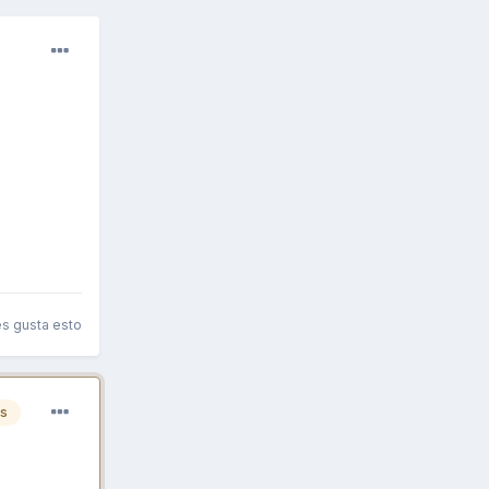
es gusta esto
es