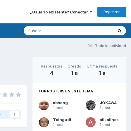
Registrar
¿Usuario existente? Conectar
Toda la actividad
Respuestas
Creado
Última respuesta
4
1 a
1 a
TOP POSTERS EN ESTE TEMA
abhang
JOKAWA
1 post
1 post
es
1
Txingudi
allkalinos
1 post
1 post