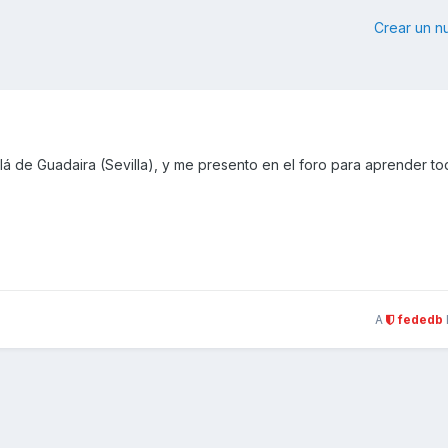
Crear un 
alá de Guadaira (Sevilla), y me presento en el foro para aprender t
A
fededb