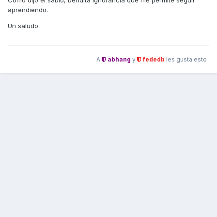
Como dijo el sabio, bendita ignorancia que me permite seguir
aprendiendo.
Un saludo
A
abhang
y
fededb
les gusta esto