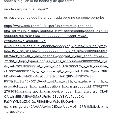
saber si alguien lo ha hecho y de que forma
venden alguns que valgan?
os paso algunos que he encontrada pero no se como ponerlos:
https://www.temu.com/ul/kuiper/un9.html?subj=coupon-
un&_bg_fs=1&_p_jump_id=895&_x_vst_scene=adg&goods_id=6010
99665897607&sku_id=17592777279303&adg_ctx=a-
e298d959~c-49a60015~f-
d12c88da&_x_ads_sub_channel=shopping&_p_rfs=1&_x_ns_prz_ty
pe=-1&_x_ns_sku_id=17592777279303&_x_ns_gid=601099665897
607&mrk_rec=1&_x_ads_channel=google&_x_gmc_account=74236
7270&_x_login_type=Google&_x_ads_account=4438999299&_x_a
ds_set=20278906067&_x_ads_id=148179796537&_x_ads_creative_
id=662599301914&_x_ns_source=g&_x_ns_gclid=Cj0KCQjwucDBB
hDxARIsANqFdr0DIo4gyCcJh3UzufHnOQPlMb3YBY0WE-
P5TEr8IxzBqI40x0Q1_6AaAo_mEALw_wcB&_x_ns_placement=&_x_
ns_match_type=&_x_ns_ad_position=&_x_ns_product_id=17592777
279303&_x_ns_target=&_x_ns_devicemodel=&_x_ns_wbraid=CkAK
CAjwlrvBBhAlEjAA6MaJIJFp8u-2SebYBYuu7oqo6Xti-
Fa3PnP1Lj6qZN01QxjFE8qhEvarW2c3jUQaAh-
q&_x_ns_gbraid=0AAAAAo4mICEDzelIUadMsGm677ntMlUkk&_x_ns
_targetid=pla-