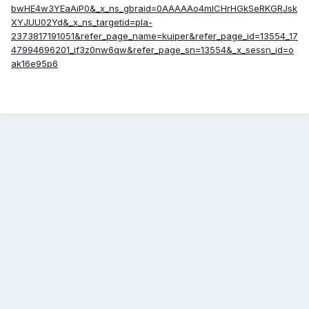
bwHE4w3YEaAiP0&_x_ns_gbraid=0AAAAAo4mICHrHGkSeRKGRJsk
XYJUU02Yd&_x_ns_targetid=pla-
2373817191051&refer_page_name=kuiper&refer_page_id=13554_17
47994696201_if3z0nw6qw&refer_page_sn=13554&_x_sessn_id=o
ak16e95p6