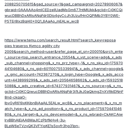
2088250705615&gad_source=1&gad_campaignid=20278906067&
gbraid=0AAAAAo4mICEDzelIUadMsGm677ntMlUkk&gclid=Cj0KCQj
wucDBBhDxARIsANqFdr0DIo4gyCcJh3UzufHnOQPlMb3YBY0WE-
P5TEr8IxzBqI40x0Q1_6AaAo_mEALw_wcB
https://www.temu.com/search_result.html?search_key=reposa
pies traseros Kymco agility city
2009&search_method=user&refer_page_el_sn=200010&srch_ente
r_source=top_search_entrance_13554&_x_vst_scene=adg&_x_ads
_sub_channel=shopping&_x_ns_prz_type=-1&_x_ns_sku_id=175970
44104680&_x_ns_gid=601100755339941&_x_ads_channel=google&
_x_gmc_account=742367270&_x_login_type=Google&_x_ads_acco
unt=4438999299&_x_ads_set=20564658662&_x_ads_id=15932518
5088&_x_ads_creative_id=674377931467&_x_ns_source=g&_x_ns_
gclid=Cj0KCQjwucDBBhDxARIsANqFdr3j1tJkJ0aQkmgZnXVItklDNnF
8nd-ckqaO-
IbvGyR619xKKibnBjAaAiL5EALw_wcB&_x_ns_placement=&_x_ns_m
atch_type=&_x_ns_ad_position=&_x_ns_product_id=175970441046
80&_x_ns_target=&_x_ns_devicemodel=&_x_ns_wbraid=CkAKCAjw
lrvBBhAlEjAA6MaJICzPbfIkHy4-3u-
BLpW6eTVzyQK3VFYioKE1s5ovfr3hg31pn-