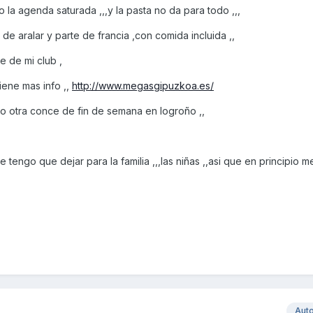
 la agenda saturada ,,,y la pasta no da para todo ,,,
a de aralar y parte de francia ,con comida incluida ,,
e de mi club ,
tiene mas info ,,
http://www.megasgipuzkoa.es/
go otra conce de fin de semana en logroño ,,
e tengo que dejar para la familia ,,,las niñas ,,asi que en principio
Aut