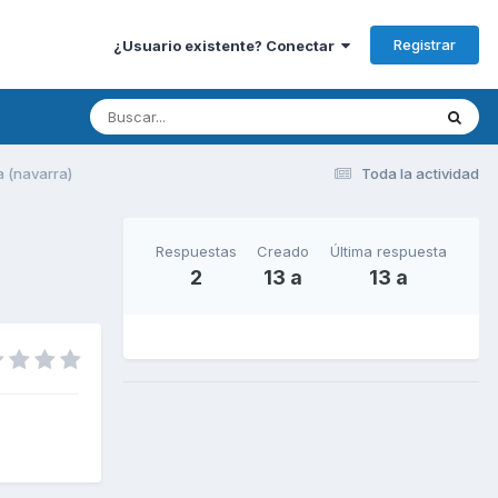
Registrar
¿Usuario existente? Conectar
 (navarra)
Toda la actividad
Respuestas
Creado
Última respuesta
2
13 a
13 a