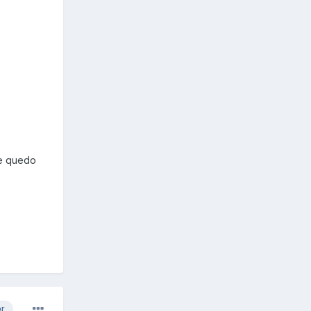
 me quedo
or