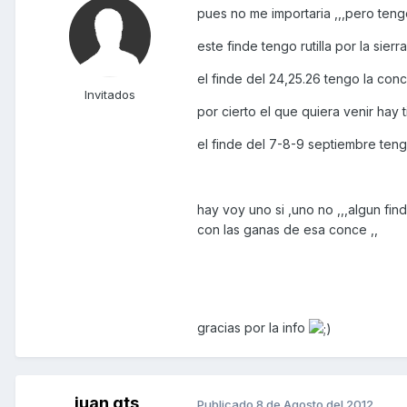
pues no me importaria ,,,pero tengo
este finde tengo rutilla por la sierr
el finde del 24,25.26 tengo la conc
Invitados
por cierto el que quiera venir hay 
el finde del 7-8-9 septiembre ten
hay voy uno si ,uno no ,,,algun find
con las ganas de esa conce ,,
gracias por la info
juan gts
Publicado
8 de Agosto del 2012