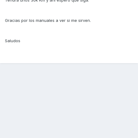
Tendrá unos 30k Km y ahí espero que siga.
Gracias por los manuales a ver si me sirven.
Saludos