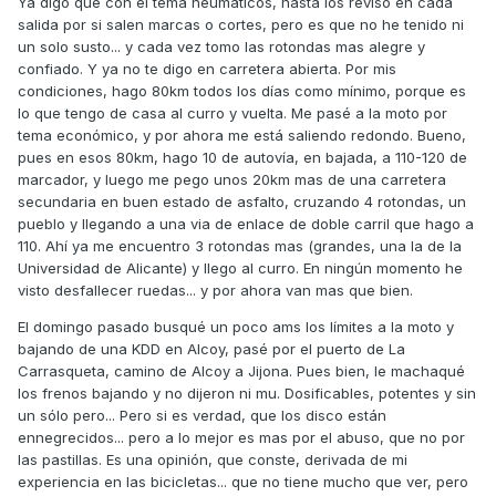
Ya digo que con el tema neumáticos, hasta los reviso en cada
salida por si salen marcas o cortes, pero es que no he tenido ni
un solo susto... y cada vez tomo las rotondas mas alegre y
confiado. Y ya no te digo en carretera abierta. Por mis
condiciones, hago 80km todos los días como mínimo, porque es
lo que tengo de casa al curro y vuelta. Me pasé a la moto por
tema económico, y por ahora me está saliendo redondo. Bueno,
pues en esos 80km, hago 10 de autovía, en bajada, a 110-120 de
marcador, y luego me pego unos 20km mas de una carretera
secundaria en buen estado de asfalto, cruzando 4 rotondas, un
pueblo y llegando a una via de enlace de doble carril que hago a
110. Ahí ya me encuentro 3 rotondas mas (grandes, una la de la
Universidad de Alicante) y llego al curro. En ningún momento he
visto desfallecer ruedas... y por ahora van mas que bien.
El domingo pasado busqué un poco ams los límites a la moto y
bajando de una KDD en Alcoy, pasé por el puerto de La
Carrasqueta, camino de Alcoy a Jijona. Pues bien, le machaqué
los frenos bajando y no dijeron ni mu. Dosificables, potentes y sin
un sólo pero... Pero si es verdad, que los disco están
ennegrecidos... pero a lo mejor es mas por el abuso, que no por
las pastillas. Es una opinión, que conste, derivada de mi
experiencia en las bicicletas... que no tiene mucho que ver, pero