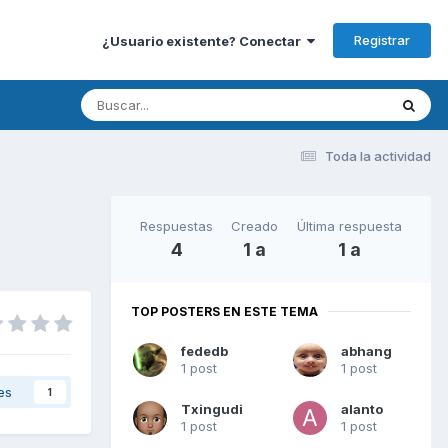
Registrar
¿Usuario existente? Conectar
Toda la actividad
Respuestas
Creado
Última respuesta
4
1 a
1 a
TOP POSTERS EN ESTE TEMA
fededb
abhang
1 post
1 post
es
1
Txingudi
alanto
1 post
1 post