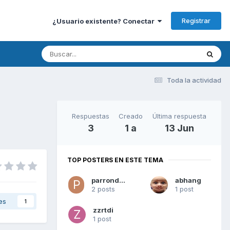
Registrar
¿Usuario existente? Conectar
Toda la actividad
Respuestas
Creado
Última respuesta
3
1 a
13 Jun
TOP POSTERS EN ESTE TEMA
parrondo69
abhang
2 posts
1 post
es
1
zzrtdi
1 post