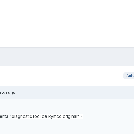
Aut
rtdi
dijo:
enta "
diagnostic tool de kymco original" ?