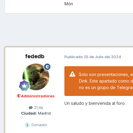
Món
fededb
Publicado
25 de Julio del 2024
Solo son presentaciones, e
Dink. Este apartado como d
no es un grupo de Telegra
Administradores
Un saludo y bienvenida al foro.
21,6k
Ciudad:
Madrid
Donador