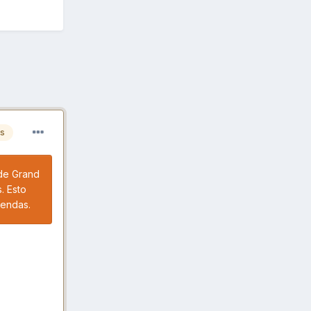
es
 de Grand
. Esto
rendas.