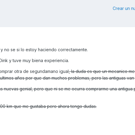
Crear un 
y no se si lo estoy haciendo correctamente.
ink y tuve muy biena experiencia.
omprar otra de segundamano igual
, la duda es que un mecanico me
ultimos años por que dan muchos problemas, pero las antiguas van
s nuevas genial, pero que ni se me ocurra comprarme una antigua 
9000 km que me gustaba pero ahora tengo dudas.