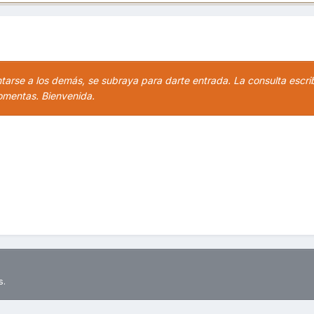
tarse a los demás, se subraya para darte entrada. La consulta escrib
omentas. Bienvenida.
s.