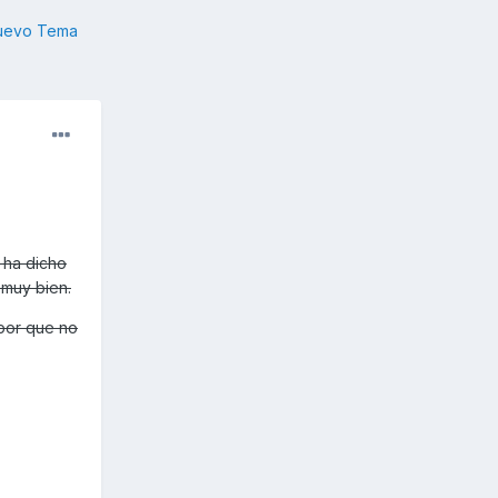
nuevo Tema
 ha dicho
 muy bien.
por que no