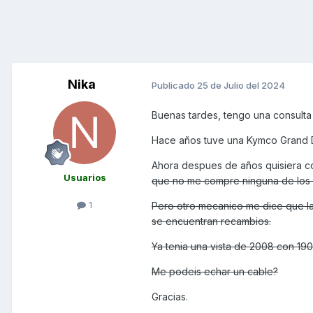
Nika
Publicado
25 de Julio del 2024
Buenas tardes, tengo una consulta 
Hace años tuve una Kymco Grand D
Ahora despues de años quisiera c
Usuarios
que no me compre ninguna de los 
1
Pero otro mecanico me dice que la
se encuentran recambios.
Ya tenia una vista de 2008 con 1
Me podeis echar un cable?
Gracias.