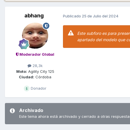
abhang
Publicado
25 de Julio del 2024
Este subforo es para presen
apartado del modelo que c
Moderador Global
28,3k
Moto:
Agility City 125
Ciudad:
Córdoba
Donador
Archivado
Este tema ahora está archivado y cerrado a otras respuesta