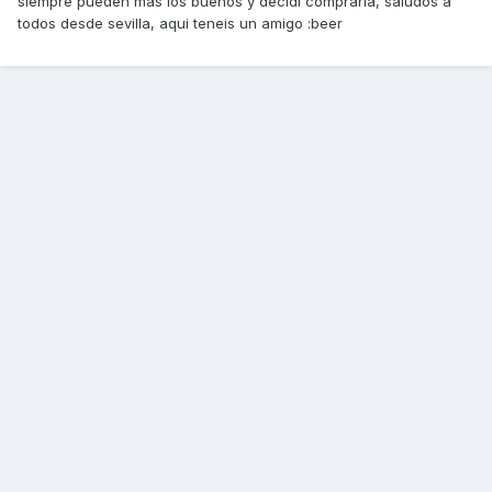
siempre pueden mas los buenos y decidi comprarla, saludos a
todos desde sevilla, aqui teneis un amigo :beer