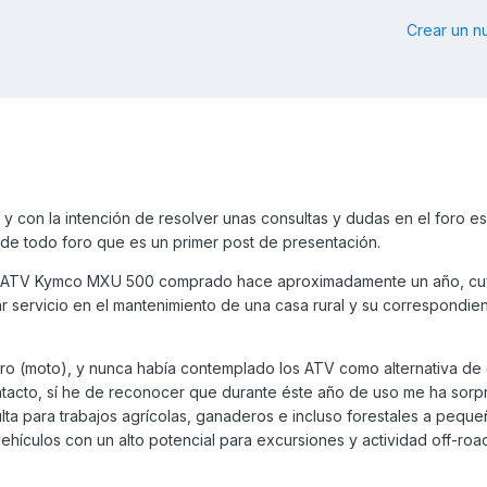
Crear un 
 y con la intención de resolver unas consultas y dudas en el foro es
a de todo foro que es un primer post de presentación.
un ATV Kymco MXU 500 comprado hace aproximadamente un año, cuy
r servicio en el mantenimiento de una casa rural y su correspondien
uro (moto), y nunca había contemplado los ATV como alternativa de 
ontacto, sí he de reconocer que durante éste año de uso me ha sor
ulta para trabajos agrícolas, ganaderos e incluso forestales a peque
ehículos con un alto potencial para excursiones y actividad off-ro