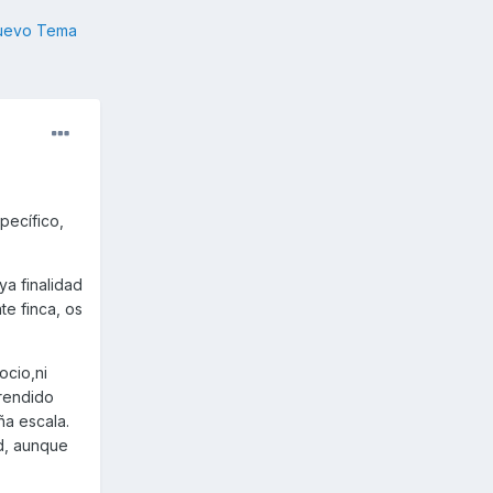
nuevo Tema
pecífico,
a finalidad
te finca, os
ocio,ni
prendido
ña escala.
ad, aunque