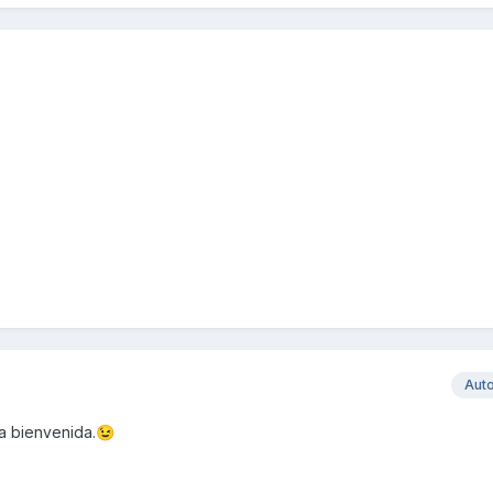
Aut
da bienvenida.
😉