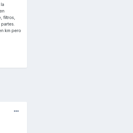
la
ien
filtros,
 partes.
 en km pero