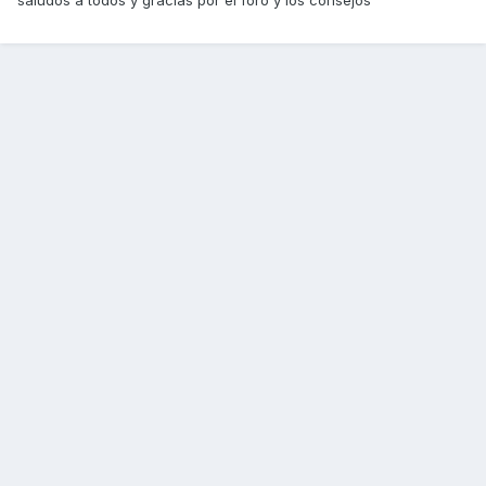
saludos a todos y gracias por el foro y los consejos